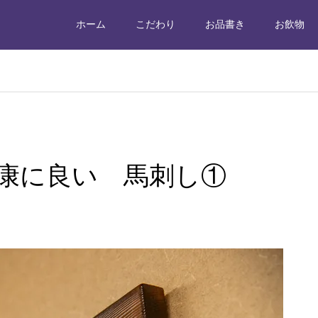
ホーム
こだわり
お品書き
お飲物
康に良い 馬刺し①