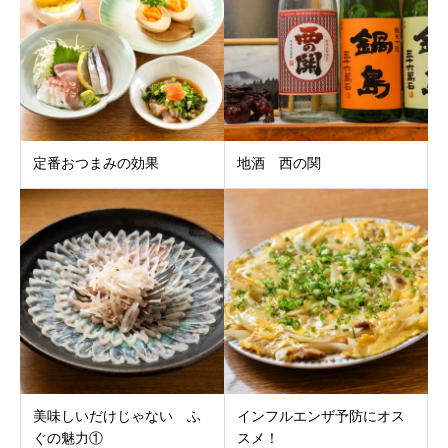
定番おつまみの効果
地酒 西の関
美味しいだけじゃない ふ
インフルエンザ予防にオス
ぐの魅力①
スメ！